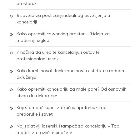
prostoru?
5 saveta za postizanje idealnog osvetljenja u
kancelariji
Kako opremiti coworking prostor – 9 ideja za
moderniji izgled
7 načina da uredite kancelariju i ostavite
profesionalan utisak
Kako kombinovati funkcionalnost i estetiku u radnom
okruženju
Kako opremiti kancelariju za male pare? Od osnovnih
stvari do dekoracije
Koji štampač kupiti za kućnu upotrebu? Top
preporuke i saveti
Najisplativiji laserski štampač za kancelariju – Top
modeli za različite budžete