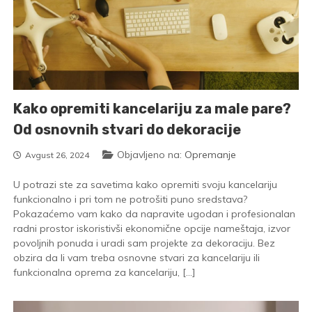
Kako opremiti kancelariju za male pare?
Od osnovnih stvari do dekoracije
Objavljeno na:
Opremanje
Avgust 26, 2024
U potrazi ste za savetima kako opremiti svoju kancelariju
funkcionalno i pri tom ne potrošiti puno sredstava?
Pokazaćemo vam kako da napravite ugodan i profesionalan
radni prostor iskoristivši ekonomične opcije nameštaja, izvor
povoljnih ponuda i uradi sam projekte za dekoraciju. Bez
obzira da li vam treba osnovne stvari za kancelariju ili
funkcionalna oprema za kancelariju, […]