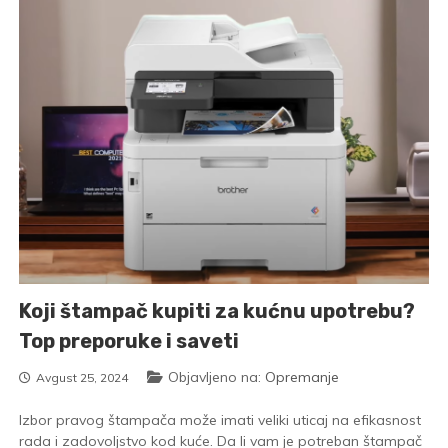
Koji štampač kupiti za kućnu upotrebu?
Top preporuke i saveti
Objavljeno na:
Opremanje
Avgust 25, 2024
Izbor pravog štampača može imati veliki uticaj na efikasnost
rada i zadovoljstvo kod kuće. Da li vam je potreban štampač