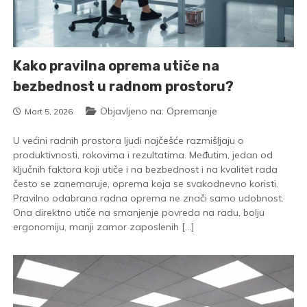
Kako pravilna oprema utiče na
bezbednost u radnom prostoru?
Objavljeno na:
Opremanje
Mart 5, 2026
U većini radnih prostora ljudi najčešće razmišljaju o
produktivnosti, rokovima i rezultatima. Međutim, jedan od
ključnih faktora koji utiče i na bezbednost i na kvalitet rada
često se zanemaruje, oprema koja se svakodnevno koristi.
Pravilno odabrana radna oprema ne znači samo udobnost.
Ona direktno utiče na smanjenje povreda na radu, bolju
ergonomiju, manji zamor zaposlenih […]