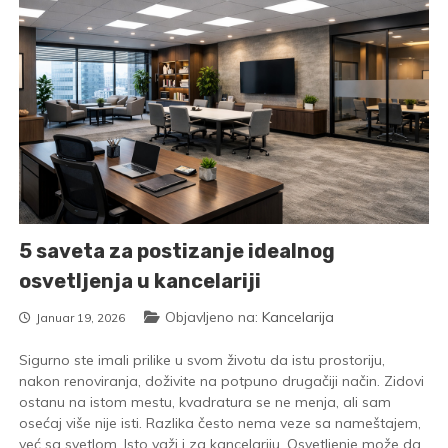
5 saveta za postizanje idealnog
osvetljenja u kancelariji
Objavljeno na:
Kancelarija
Januar 19, 2026
Sigurno ste imali prilike u svom životu da istu prostoriju,
nakon renoviranja, doživite na potpuno drugačiji način. Zidovi
ostanu na istom mestu, kvadratura se ne menja, ali sam
osećaj više nije isti. Razlika često nema veze sa nameštajem,
već sa svetlom. Isto važi i za kancelariju. Osvetljenje može da