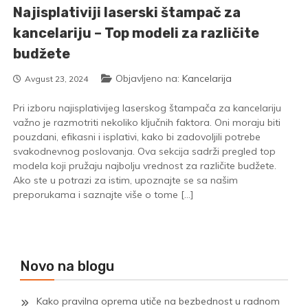
Najisplativiji laserski štampač za
kancelariju – Top modeli za različite
budžete
Objavljeno na:
Kancelarija
Avgust 23, 2024
Pri izboru najisplativijeg laserskog štampača za kancelariju
važno je razmotriti nekoliko ključnih faktora. Oni moraju biti
pouzdani, efikasni i isplativi, kako bi zadovoljili potrebe
svakodnevnog poslovanja. Ova sekcija sadrži pregled top
modela koji pružaju najbolju vrednost za različite budžete.
Ako ste u potrazi za istim, upoznajte se sa našim
preporukama i saznajte više o tome […]
Novo na blogu
Kako pravilna oprema utiče na bezbednost u radnom