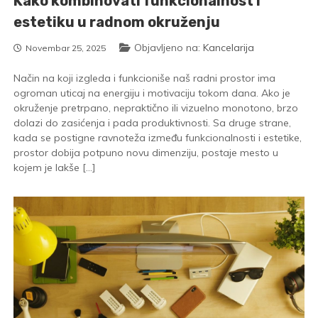
Kako kombinovati funkcionalnost i
estetiku u radnom okruženju
Objavljeno na:
Kancelarija
Novembar 25, 2025
Način na koji izgleda i funkcioniše naš radni prostor ima
ogroman uticaj na energiju i motivaciju tokom dana. Ako je
okruženje pretrpano, nepraktično ili vizuelno monotono, brzo
dolazi do zasićenja i pada produktivnosti. Sa druge strane,
kada se postigne ravnoteža između funkcionalnosti i estetike,
prostor dobija potpuno novu dimenziju, postaje mesto u
kojem je lakše […]