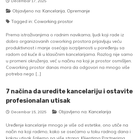
Decembar 17, 2025
Objavljeno na:
Kancelarija
,
Opremanje
Tagged in:
Coworking prostor
Prema istraživanjima o radnim navikama, ljudi koji rade iz
dobro organizovanih coworking prostora prijavljuju veću
produktivnost i manje osećaja iscrpljenosti u poređenju sa
radom od kuće ili u klasičnim kancelarijama. Razlog nije samo
u promeni okruženja, već u načinu na koji je prostor osmišljen.
Coworking prostor danas mora da odgovori na mnogo više
potreba nego […]
7 načina da uredite kancelariju i ostavite
profesionalan utisak
Objavljeno na:
Kancelarija
Decembar 15, 2025
Uređenje kancelarije mnogo je više od estetike, ono utiče na
način na koji radimo, kako se osećamo u toku radnog dana i
kakav utisak šaljemo na više strana: Klijentima Partnerima